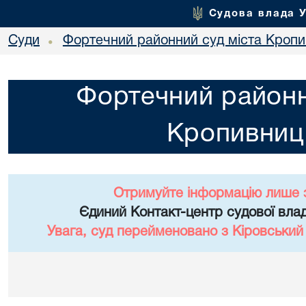
Судова влада 
Суди
Фортечний районний суд міста Кропи
•
Фортечний районн
Кропивниц
Отримуйте інформацію лише 
Єдиний Контакт-центр судової влад
Увага, суд перейменовано з Кіровський