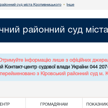
районний суд міста Кропивницького
Інше
•
чний районний суд міст
Отримуйте інформацію лише з офіційних джере
й Контакт-центр судової влади України 044 207
 перейменовано з Кіровський районний суд м. 
ЕНТР
ГРОМАДЯНАМ
ПОКАЗНИК