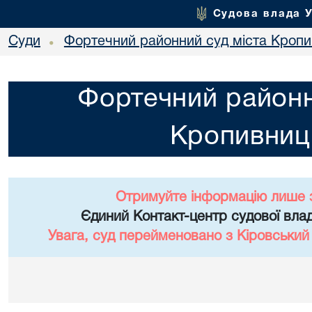
Судова влада 
Суди
Фортечний районний суд міста Кропи
•
Фортечний районн
Кропивниц
Отримуйте інформацію лише 
Єдиний Контакт-центр судової влад
Увага, суд перейменовано з Кіровський