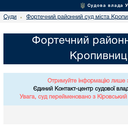
Судова влада 
Суди
Фортечний районний суд міста Кропи
•
Фортечний районн
Кропивниц
Отримуйте інформацію лише 
Єдиний Контакт-центр судової влад
Увага, суд перейменовано з Кіровський