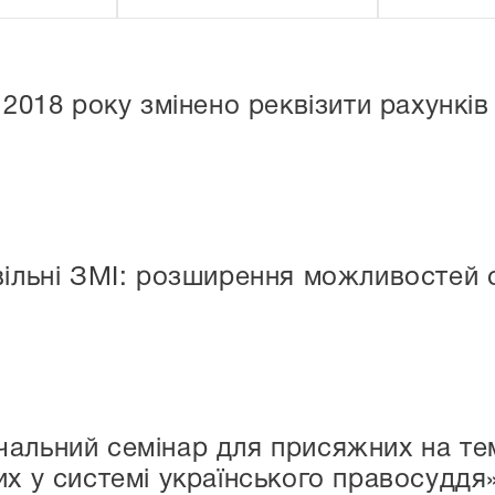
я 2018 року змінено реквізити рахун
вільні ЗМІ: розширення можливостей 
альний семінар для присяжних на те
их у системі українського правосуддя