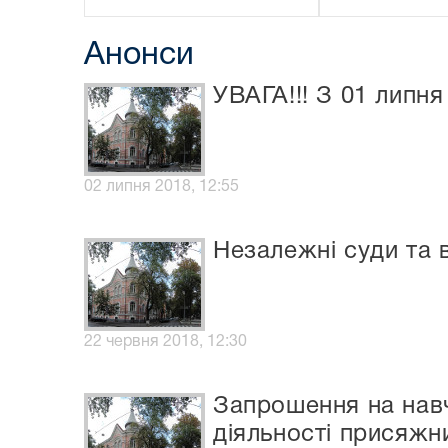
Анонси
УВАГА!!! З 01 липн
02 липня 2018, 12:55
Незалежні суди та 
22 червня 2018, 12:30
Запрошення на навч
діяльності присяжн