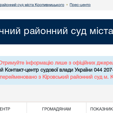
районний суд міста Кропивницького
Прес-центр
•
чний районний суд міст
Отримуйте інформацію лише з офіційних джере
й Контакт-центр судової влади України 044 207
 перейменовано з Кіровський районний суд м. 
ЕНТР
ГРОМАДЯНАМ
ПОКАЗНИК