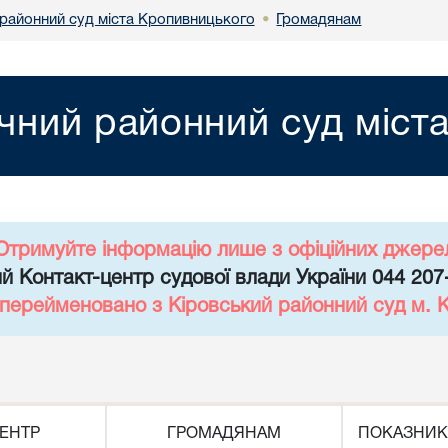
районний суд міста Кропивницького
Громадянам
•
чний районний суд міст
Отримуйте інформацію лише з офіційних джере
й Контакт-центр судової влади України 044 207
 перейменовано з Кіровський районний суд м. 
ЕНТР
ГРОМАДЯНАМ
ПОКАЗНИК