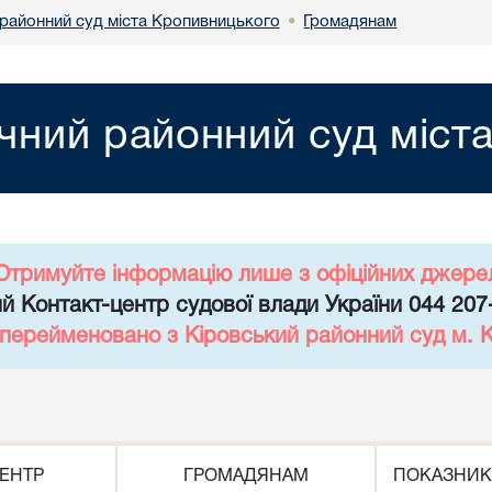
районний суд міста Кропивницького
Громадянам
•
чний районний суд міст
Отримуйте інформацію лише з офіційних джере
й Контакт-центр судової влади України 044 207
 перейменовано з Кіровський районний суд м. 
ЕНТР
ГРОМАДЯНАМ
ПОКАЗНИК