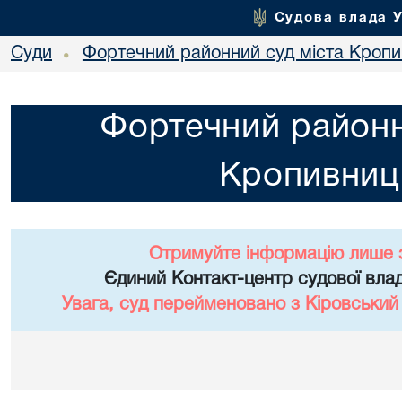
Судова влада 
Суди
Фортечний районний суд міста Кропи
•
Фортечний районн
Кропивниц
Отримуйте інформацію лише 
Єдиний Контакт-центр судової влад
Увага, суд перейменовано з Кіровський