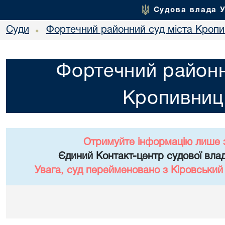
Судова влада 
Суди
Фортечний районний суд міста Кропи
•
Фортечний районн
Кропивниц
Отримуйте інформацію лише 
Єдиний Контакт-центр судової влад
Увага, суд перейменовано з Кіровський