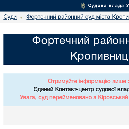
Судова влада 
Суди
Фортечний районний суд міста Кропи
•
Фортечний районн
Кропивниц
Отримуйте інформацію лише 
Єдиний Контакт-центр судової влад
Увага, суд перейменовано з Кіровський