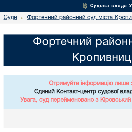
Судова влада 
Суди
Фортечний районний суд міста Кропи
•
Фортечний районн
Кропивниц
Отримуйте інформацію лише 
Єдиний Контакт-центр судової влад
Увага, суд перейменовано з Кіровський