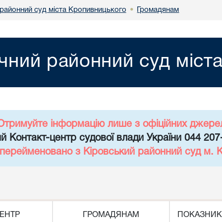
районний суд міста Кропивницького
Громадянам
•
чний районний суд міст
Отримуйте інформацію лише з офіційних джере
й Контакт-центр судової влади України 044 207
 перейменовано з Кіровський районний суд м. 
ЕНТР
ГРОМАДЯНАМ
ПОКАЗНИК