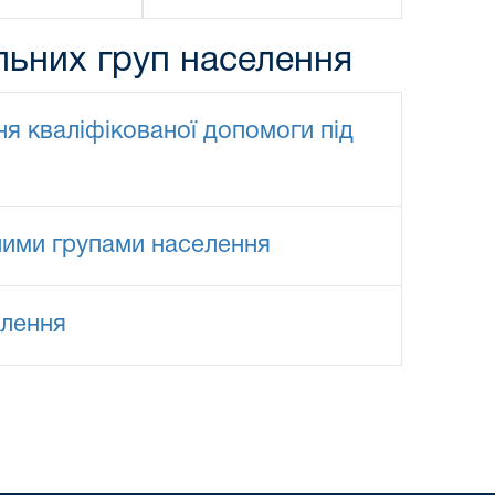
ільних груп населення
я кваліфікованої допомоги під
ними групами населення
елення