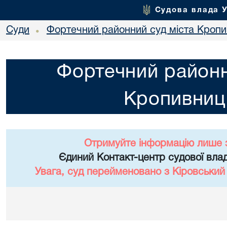
Судова влада 
Суди
Фортечний районний суд міста Кропи
•
Фортечний районн
Кропивниц
Отримуйте інформацію лише 
Єдиний Контакт-центр судової влад
Увага, суд перейменовано з Кіровський