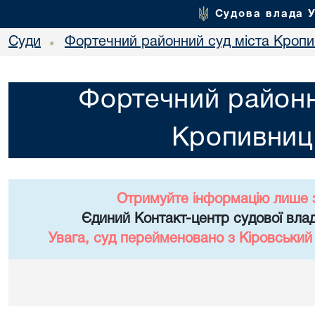
Судова влада 
Суди
Фортечний районний суд міста Кропи
•
Фортечний районн
Кропивниц
Отримуйте інформацію лише 
Єдиний Контакт-центр судової влад
Увага, суд перейменовано з Кіровський