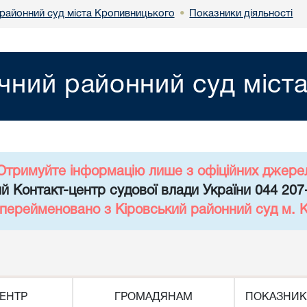
районний суд міста Кропивницького
Показники діяльності
•
чний районний суд міст
Отримуйте інформацію лише з офіційних джере
й Контакт-центр судової влади України 044 207
 перейменовано з Кіровський районний суд м. 
ЕНТР
ГРОМАДЯНАМ
ПОКАЗНИК