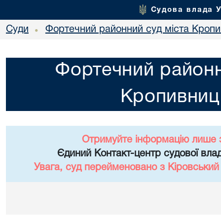
Судова влада 
Суди
Фортечний районний суд міста Кропи
•
Фортечний районн
Кропивниц
Отримуйте інформацію лише 
Єдиний Контакт-центр судової влад
Увага, суд перейменовано з Кіровський