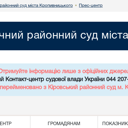
районний суд міста Кропивницького
Прес-центр
•
чний районний суд міст
Отримуйте інформацію лише з офіційних джере
й Контакт-центр судової влади України 044 207
 перейменовано з Кіровський районний суд м. 
ЕНТР
ГРОМАДЯНАМ
ПОКАЗНИК