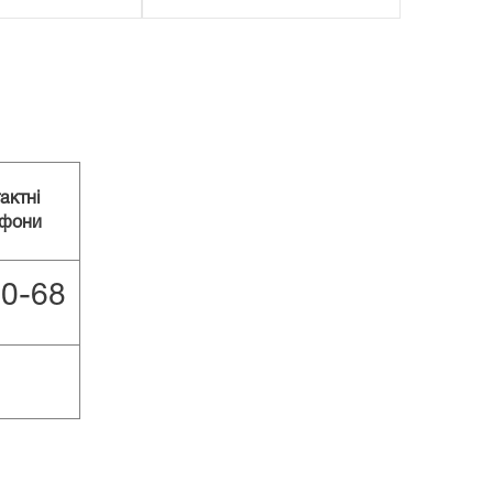
актні
ефони
30-68