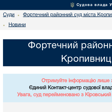
Судова влада 
Суди
Фортечний районний суд міста Кропи
•
Новини
•
Фортечний районн
Кропивниц
Отримуйте інформацію лише 
Єдиний Контакт-центр судової влад
Увага, суд перейменовано з Кіровський